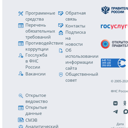
Программные
Обратная
средства
связь
Перечень
Контакты
обязательных
Подписка
требований
на
Противодействие
новости
коррупции
Об
Госслужба
использовании
в ФНС
информации
России
сайта
Вакансии
Общественный
совет
© 2005-202
ФНС Росси
Открытое
ведомство
Открытые
данные
СМЭВ
Дата
Аналитический