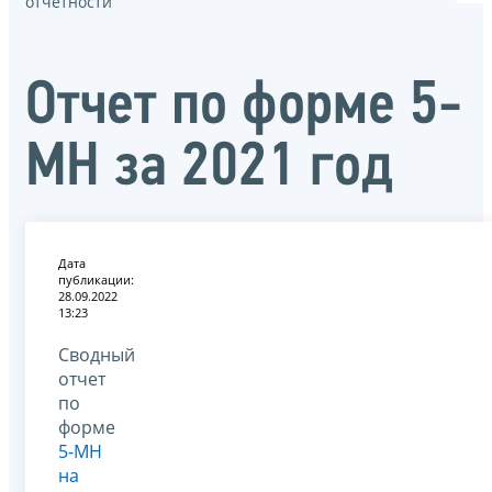
отчётности
Отчет по форме 5-
МН за 2021 год
Дата
публикации:
28.09.2022
13:23
Сводный
отчет
по
форме
5-МН
на