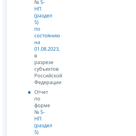
№
5-
НП
(раздел
5)
по
состоянию
на
01.08.2023
,
в
разрезе
субъектов
Российской
Федерации
Отчет
по
форме
№
5-
НП
(раздел
5)