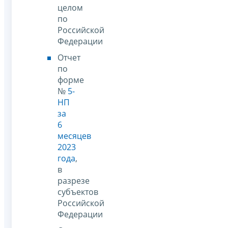
целом
по
Российской
Федерации
Отчет
по
форме
№
5-
НП
за
6
месяцев
2023
года
,
в
разрезе
субъектов
Российской
Федерации