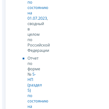
по
состоянию
на
01.07.2023
,
сводный
в
целом
по
Российской
Федерации
Отчет
по
форме
№
5-
НП
(раздел
5)
по
состоянию
на