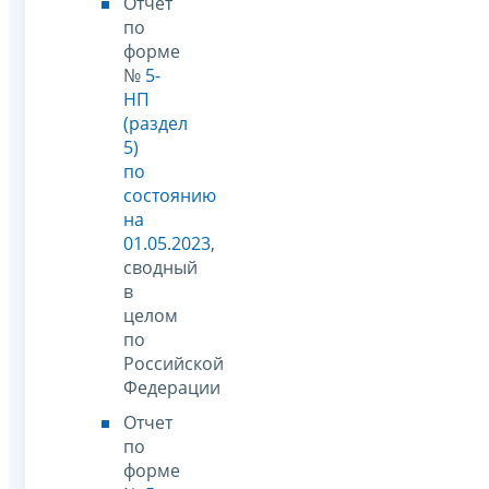
Отчет
по
форме
№
5-
НП
(раздел
5)
по
состоянию
на
01.05.2023
,
сводный
в
целом
по
Российской
Федерации
Отчет
по
форме