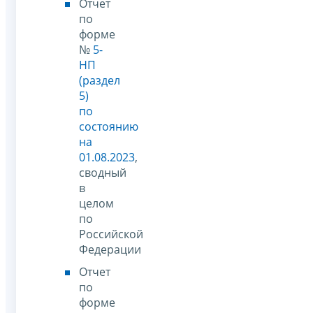
Отчет
по
форме
№
5-
НП
(раздел
5)
по
состоянию
на
01.08.2023
,
сводный
в
целом
по
Российской
Федерации
Отчет
по
форме