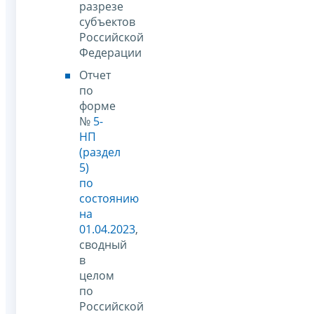
разрезе
субъектов
Российской
Федерации
Отчет
по
форме
№
5-
НП
(раздел
5)
по
состоянию
на
01.04.2023
,
сводный
в
целом
по
Российской