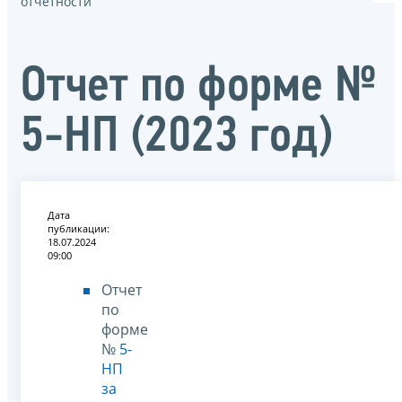
отчётности
Отчет по форме №
5-НП (2023 год)
Дата
публикации:
18.07.2024
09:00
Отчет
по
форме
№
5-
НП
за