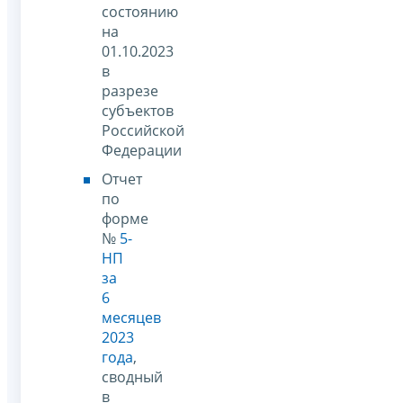
состоянию
на
01.10.2023
в
разрезе
субъектов
Российской
Федерации
Отчет
по
форме
№
5-
НП
за
6
месяцев
2023
года
,
сводный
в