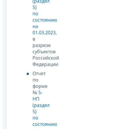
(раздел
5)
по
состоянию
на
01.03.2023
,
в
разрезе
субъектов
Российской
Федерации
Отчет
по
форме
№
5-
НП
(раздел
5)
по
состоянию