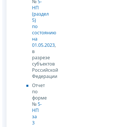
№
5-
НП
(раздел
5)
по
состоянию
на
01.05.2023
,
в
разрезе
субъектов
Российской
Федерации
Отчет
по
форме
№
5-
НП
за
3