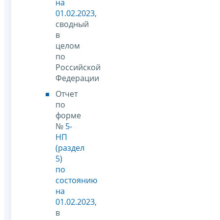
на
01.02.2023
,
сводный
в
целом
по
Российской
Федерации
Отчет
по
форме
№
5-
НП
(раздел
5)
по
состоянию
на
01.02.2023
,
в