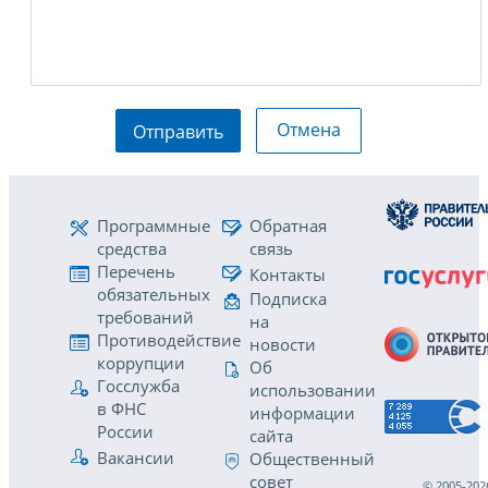
Отмена
Отправить
Программные
Обратная
средства
связь
Перечень
Контакты
обязательных
Подписка
требований
на
Противодействие
новости
коррупции
Об
Госслужба
использовании
в ФНС
информации
России
сайта
Вакансии
Общественный
совет
© 2005-202