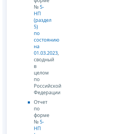
форме
№
5-
НП
(раздел
5)
по
состоянию
на
01.03.2023
,
сводный
в
целом
по
Российской
Федерации
Отчет
по
форме
№
5-
НП