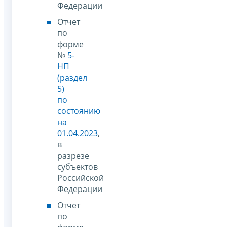
Федерации
Отчет
по
форме
№
5-
НП
(раздел
5)
по
состоянию
на
01.04.2023
,
в
разрезе
субъектов
Российской
Федерации
Отчет
по