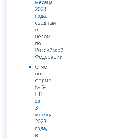
месяца
2023
года
,
сводный
в
целом
по
Российской
Федерации
Отчет
по
форме
№
5-
НП
за
3
месяца
2023
года
,
в