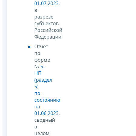
01.07.2023
,
в
разрезе
субъектов
Российской
Федерации
Отчет
по
форме
№
5-
НП
(раздел
5)
по
состоянию
на
01.06.2023
,
сводный
в
целом