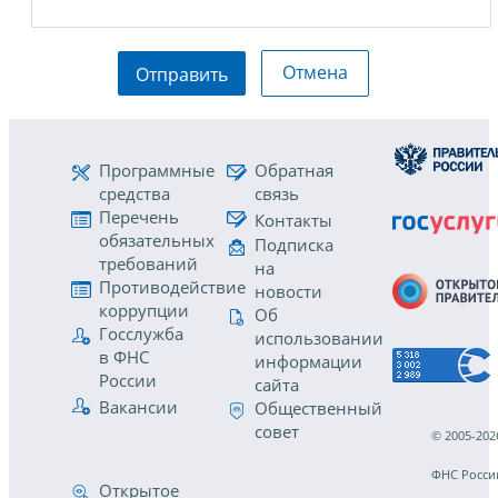
Отмена
Отправить
Программные
Обратная
средства
связь
Перечень
Контакты
обязательных
Подписка
требований
на
Противодействие
новости
коррупции
Об
Госслужба
использовании
в ФНС
информации
России
сайта
Вакансии
Общественный
совет
© 2005-202
ФНС Росси
Открытое