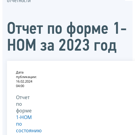
отчётности
Отчет по форме 1-
НОМ за 2023 год
Дата
публикации:
16.02.2024
04:00
Отчет
по
форме
1-НОМ
по
состоянию