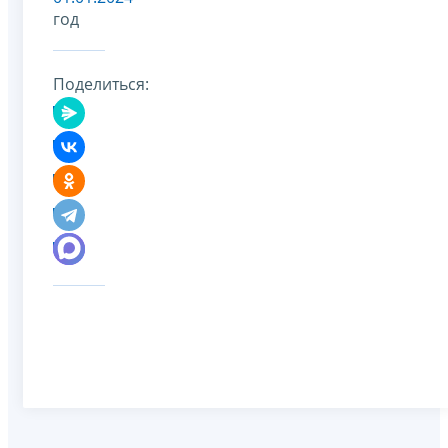
год
Поделиться: