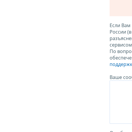
Если Вам
России (
разъясне
сервисо
По вопро
обеспече
поддержк
Ваше соо