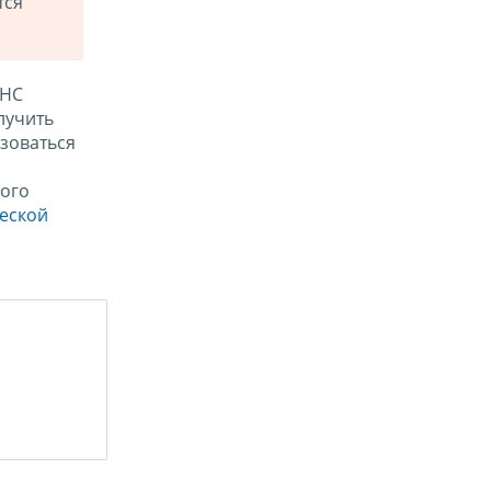
тся
ФНС
лучить
зоваться
ого
ческой