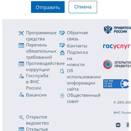
Отмена
Отправить
Программные
Обратная
средства
связь
Перечень
Контакты
обязательных
Подписка
требований
на
Противодействие
новости
коррупции
Об
Госслужба
использовании
в ФНС
информации
России
сайта
Вакансии
Общественный
совет
© 2005-202
ФНС Росси
Открытое
ведомство
Открытые