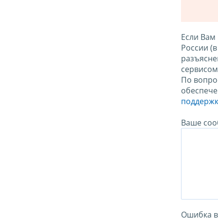
Если Вам
России (
разъясне
сервисо
По вопро
обеспече
поддержк
Ваше соо
Ошибка в 