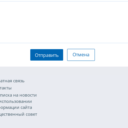
Отмена
Отправить
атная связь
такты
писка на новости
использовании
ормации сайта
ественный совет