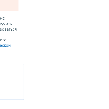
ФНС
лучить
зоваться
ого
ческой