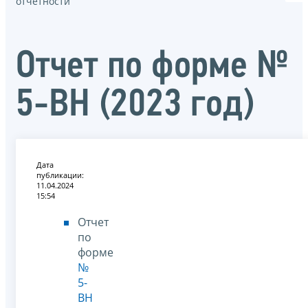
отчётности
Отчет по форме №
5-ВН (2023 год)
Дата
публикации:
11.04.2024
15:54
Отчет
по
форме
№
5-
ВН