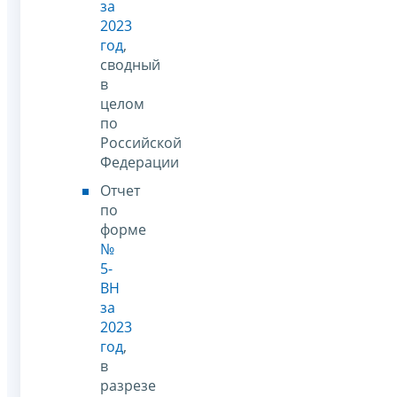
за
2023
год
,
сводный
в
целом
по
Российской
Федерации
Отчет
по
форме
№
5-
ВН
за
2023
год
,
в
разрезе