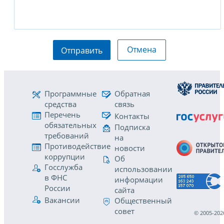
Отмена
Отправить
Программные
Обратная
средства
связь
Перечень
Контакты
обязательных
Подписка
требований
на
Противодействие
новости
коррупции
Об
Госслужба
использовании
в ФНС
информации
России
сайта
Вакансии
Общественный
совет
© 2005-202