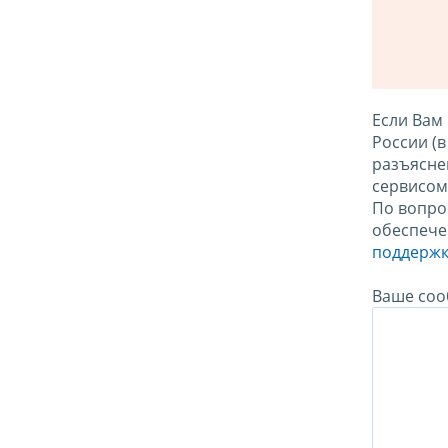
Если Вам
России (
разъясне
сервисо
По вопро
обеспече
поддержк
Ваше соо