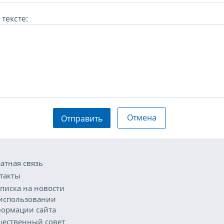
тексте:
Отмена
Отправить
атная связь
такты
писка на новости
использовании
ормации сайта
ественный совет