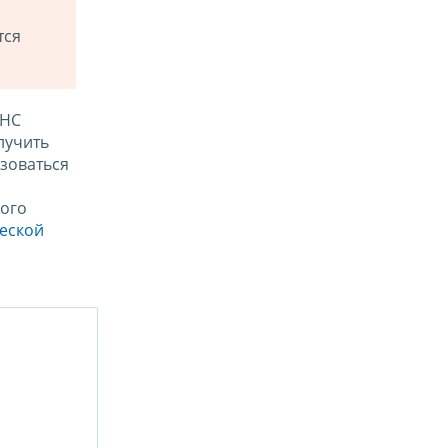
тся
ФНС
лучить
зоваться
ого
ческой