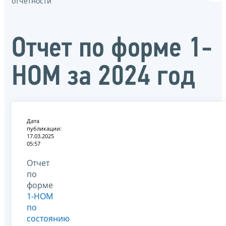
отчётности
Отчет по форме 1-
НОМ за 2024 год
Дата
публикации:
17.03.2025
05:57
Отчет
по
форме
1-НОМ
по
состоянию