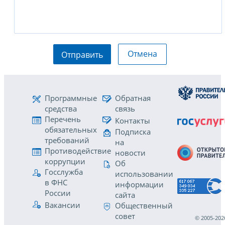
Отмена
Отправить
Программные
Обратная
средства
связь
Перечень
Контакты
обязательных
Подписка
требований
на
Противодействие
новости
коррупции
Об
Госслужба
использовании
в ФНС
информации
России
сайта
Вакансии
Общественный
совет
© 2005-202