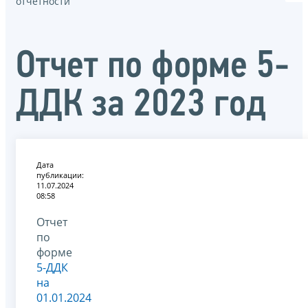
отчётности
Отчет по форме 5-
ДДК за 2023 год
Дата
публикации:
11.07.2024
08:58
Отчет
по
форме
5-ДДК
на
01.01.2024