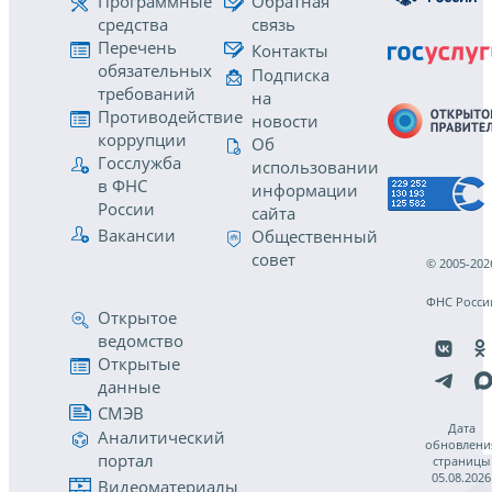
Программные
Обратная
средства
связь
Перечень
Контакты
обязательных
Подписка
требований
на
Противодействие
новости
коррупции
Об
Госслужба
использовании
в ФНС
информации
России
сайта
Вакансии
Общественный
совет
© 2005-202
ФНС Росси
Открытое
ведомство
Открытые
данные
СМЭВ
Дата
Аналитический
обновлени
портал
страницы
05.08.2026
Видеоматериалы