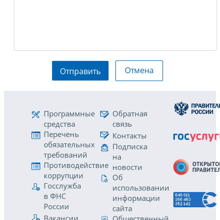
Отмена
Отправить
Программные
Обратная
средства
связь
Перечень
Контакты
обязательных
Подписка
требований
на
Противодействие
новости
коррупции
Об
Госслужба
использовании
в ФНС
информации
России
сайта
Вакансии
Общественный