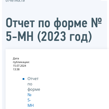
отчётности
Отчет по форме №
5-МН (2023 год)
Дата
публикации:
15.07.2024
13:38
Отчет
по
форме
№
5-
МН