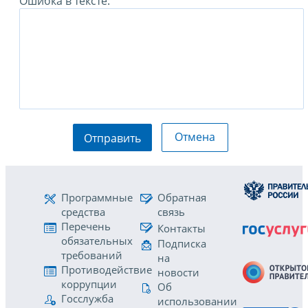
Ошибка в тексте:
Отмена
Отправить
Программные
Обратная
средства
связь
Перечень
Контакты
обязательных
Подписка
требований
на
Противодействие
новости
коррупции
Об
Госслужба
использовании