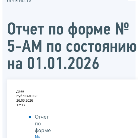
отчётности
Отчет по форме №
5-АМ по состоянию
на 01.01.2026
Дата
публикации:
26.03.2026
12:33
Отчет
по
форме
№