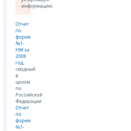
информацию.
Отчет
по
форме
№1-
НМ за
2008
год
,
сводный
в
целом
по
Российской
Федерации
Отчет
по
форме
№1-