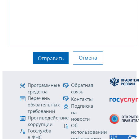
Отмена
Отправить
Программные
Обратная
средства
связь
Перечень
Контакты
обязательных
Подписка
требований
на
Противодействие
новости
коррупции
Об
Госслужба
использовании
в ФНС
информации