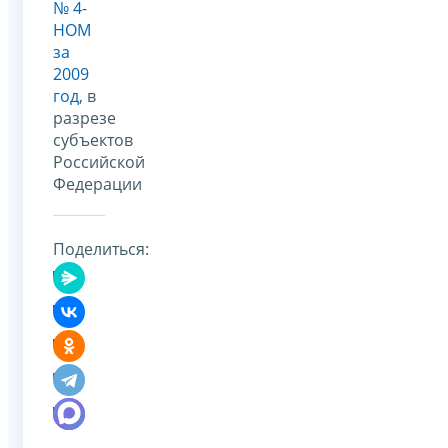
№ 4-
НОМ
за
2009
год
, в
разрезе
субъектов
Российской
Федерации
Поделиться: