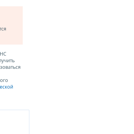
тся
ФНС
лучить
зоваться
ого
ческой