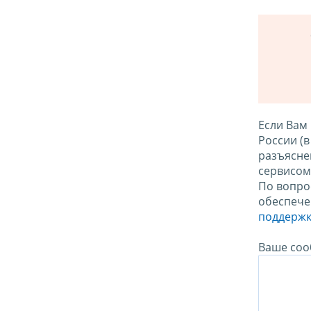
Если Вам
России (
разъясне
сервисо
По вопро
обеспече
поддержк
Ваше соо