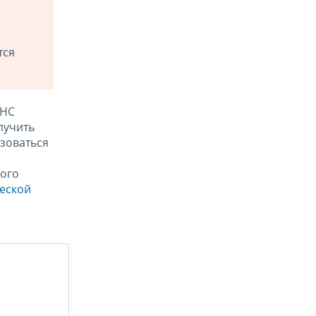
тся
ФНС
лучить
зоваться
ого
ческой