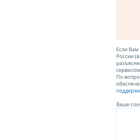
Если Вам
России (
разъясне
сервисо
По вопро
обеспече
поддержк
Ваше соо