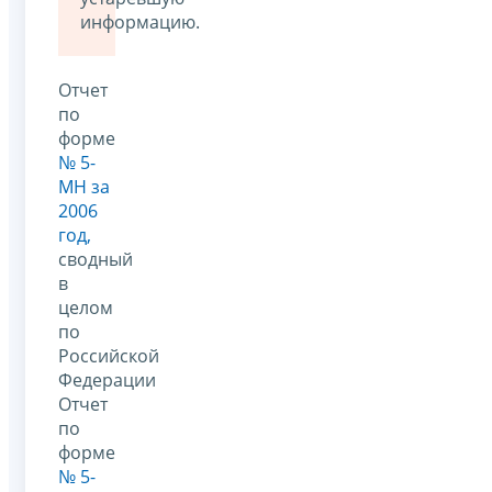
информацию.
Отчет
по
форме
№ 5-
МН за
2006
год,
сводный
в
целом
по
Российской
Федерации
Отчет
по
форме
№ 5-