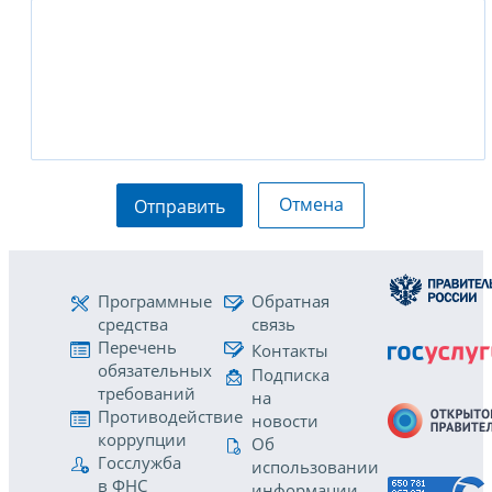
Отмена
Отправить
Программные
Обратная
средства
связь
Перечень
Контакты
обязательных
Подписка
требований
на
Противодействие
новости
коррупции
Об
Госслужба
использовании
в ФНС
информации