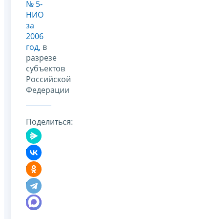
№ 5-
НИО
за
2006
год,
в
разрезе
субъектов
Российской
Федерации
Поделиться: