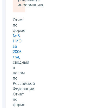
информацию.
Отчет
по
форме
№ 5-
НИО
за
2006
год,
сводный
в
целом
по
Российской
Федерации
Отчет
по
форме