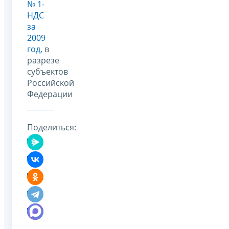
№ 1-
НДС
за
2009
год,
в
разрезе
субъектов
Российской
Федерации
Поделиться: