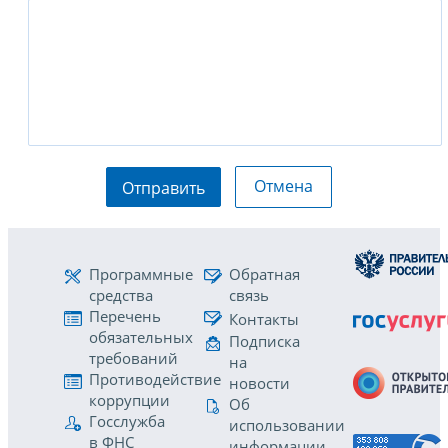
Отмена
Отправить
Программные
Обратная
средства
связь
Перечень
Контакты
обязательных
Подписка
требований
на
Противодействие
новости
коррупции
Об
Госслужба
использовании
в ФНС
информации