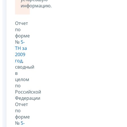
информацию.
Отчет
по
форме
№
5-
ТН за
2009
год
,
сводный
в
целом
по
Российской
Федерации
Отчет
по
форме
№
5-