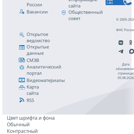
России
сайта
Вакансии
Общественный
совет
© 2005-202
ФНС Росси
Открытое
ведомство
Открытые
данные
СМЭВ
Дата
Аналитический
обновлени
портал
страницы
05.08.2026
Видеоматериалы
Карта
сайта
RSS
Цвет шрифта и фона
Обычный
Контрастный