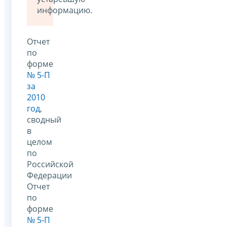
информацию.
Отчет
по
форме
№ 5-П
за
2010
год
,
сводный
в
целом
по
Российской
Федерации
Отчет
по
форме
№ 5-П