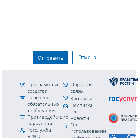
Отмена
Отправить
Программные
Обратная
средства
связь
Перечень
Контакты
обязательных
Подписка
требований
на
Противодействие
новости
коррупции
Об
Госслужба
использовании
в ФНС
информации