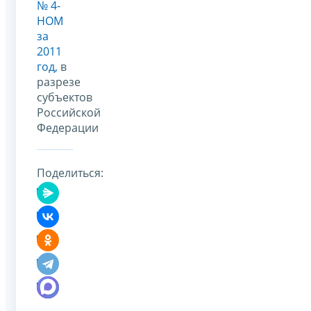
№ 4-
НОМ
за
2011
год,
в
разрезе
субъектов
Российской
Федерации
Поделиться: