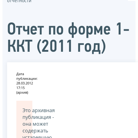
отчётности
Отчет по форме 1-
ККТ (2011 год)
Дата
публикации:
28.03.2012
17:15
(архив)
Это архивная
публикация -
она может
содержать
устаревшую