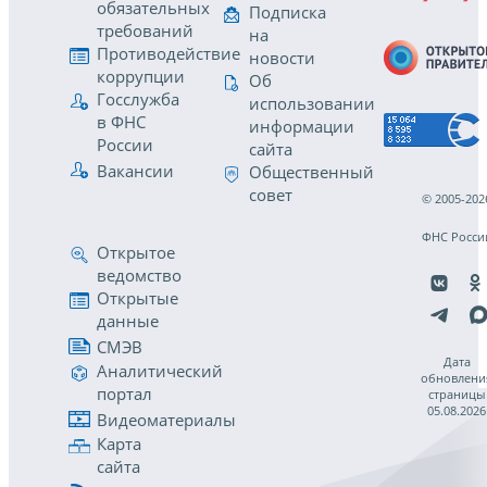
обязательных
Подписка
требований
на
Противодействие
новости
коррупции
Об
Госслужба
использовании
в ФНС
информации
России
сайта
Вакансии
Общественный
совет
© 2005-202
ФНС Росси
Открытое
ведомство
Открытые
данные
СМЭВ
Дата
Аналитический
обновлени
портал
страницы
05.08.2026
Видеоматериалы
Карта
сайта