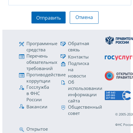
Отмена
Отправить
Программные
Обратная
средства
связь
Перечень
Контакты
обязательных
Подписка
требований
на
Противодействие
новости
коррупции
Об
Госслужба
использовании
в ФНС
информации
России
сайта
Вакансии
Общественный
совет
© 2005-202
ФНС Росси
Открытое