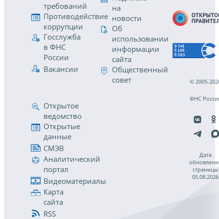
требований
на
Противодействие
новости
коррупции
Об
Госслужба
использовании
в ФНС
информации
России
сайта
Вакансии
Общественный
совет
© 2005-202
ФНС Росси
Открытое
ведомство
Открытые
данные
СМЭВ
Дата
Аналитический
обновлени
портал
страницы
05.08.2026
Видеоматериалы
Карта
сайта
RSS