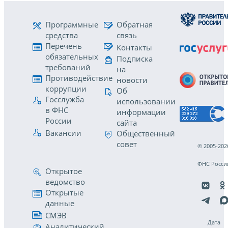
Программные
Обратная
средства
связь
Перечень
Контакты
обязательных
Подписка
требований
на
Противодействие
новости
коррупции
Об
Госслужба
использовании
в ФНС
информации
России
сайта
Вакансии
Общественный
совет
© 2005-202
ФНС Росси
Открытое
ведомство
Открытые
данные
СМЭВ
Дата
Аналитический