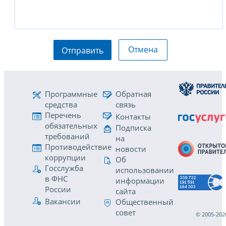
Отмена
Отправить
Программные
Обратная
средства
связь
Перечень
Контакты
обязательных
Подписка
требований
на
Противодействие
новости
коррупции
Об
Госслужба
использовании
в ФНС
информации
России
сайта
Вакансии
Общественный
совет
© 2005-202