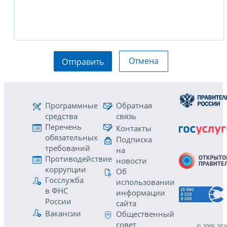
Отмена
Отправить
Программные
Обратная
средства
связь
Перечень
Контакты
обязательных
Подписка
требований
на
Противодействие
новости
коррупции
Об
Госслужба
использовании
в ФНС
информации
России
сайта
Вакансии
Общественный
совет
© 2005-202