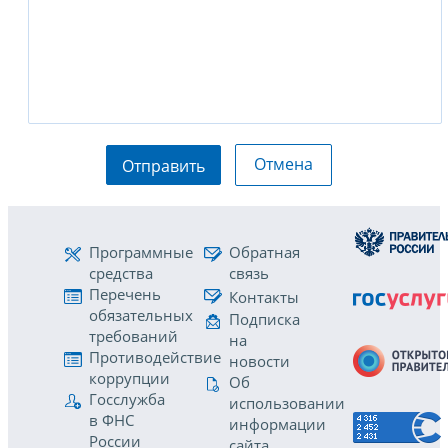
Отмена
Отправить
Программные
Обратная
средства
связь
Перечень
Контакты
обязательных
Подписка
требований
на
Противодействие
новости
коррупции
Об
Госслужба
использовании
в ФНС
информации
России
сайта