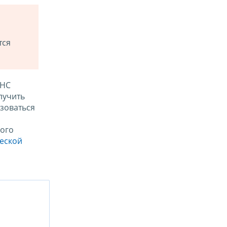
тся
ФНС
лучить
зоваться
ого
ческой