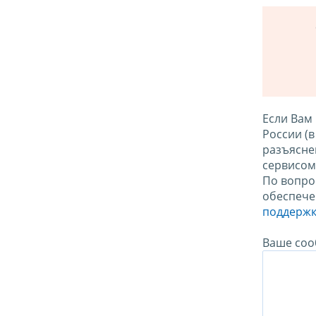
Если Вам
России (
разъясне
сервисо
По вопро
обеспече
поддержк
Ваше соо