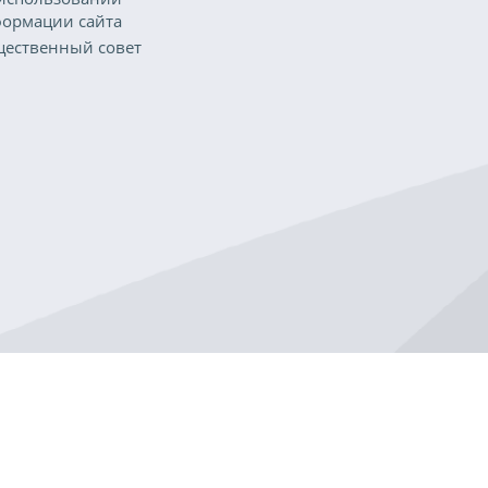
ормации сайта
ественный совет