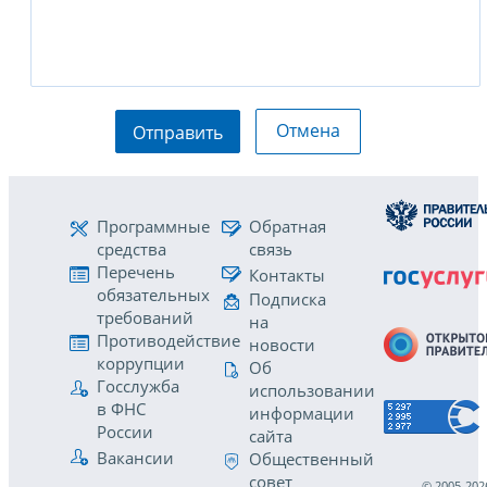
Отмена
Отправить
Программные
Обратная
средства
связь
Перечень
Контакты
обязательных
Подписка
требований
на
Противодействие
новости
коррупции
Об
Госслужба
использовании
в ФНС
информации
России
сайта
Вакансии
Общественный
совет
© 2005-202