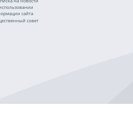
писка на новости
использовании
ормации сайта
ественный совет