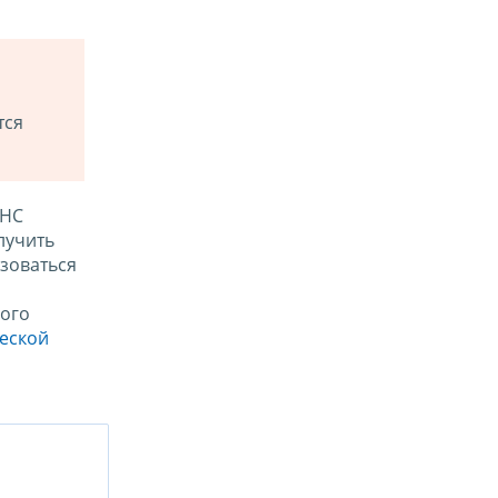
тся
ФНС
лучить
зоваться
ого
ческой