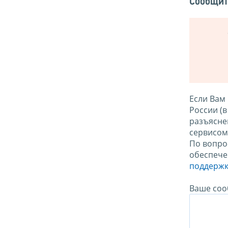
Сообщит
Если Вам
России (
разъясне
сервисо
По вопро
обеспече
поддержк
Ваше соо