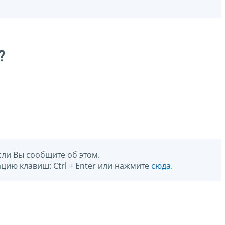
?
сли Вы сообщите об этом.
цию клавиш: Ctrl + Enter или нажмите
сюда
.