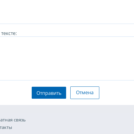
тексте:
Отмена
Отправить
атная связь
такты