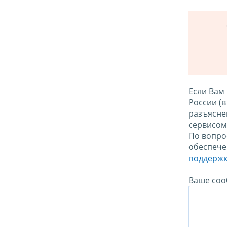
Если Вам
России (
разъясне
сервисо
По вопро
обеспече
поддержк
Ваше соо