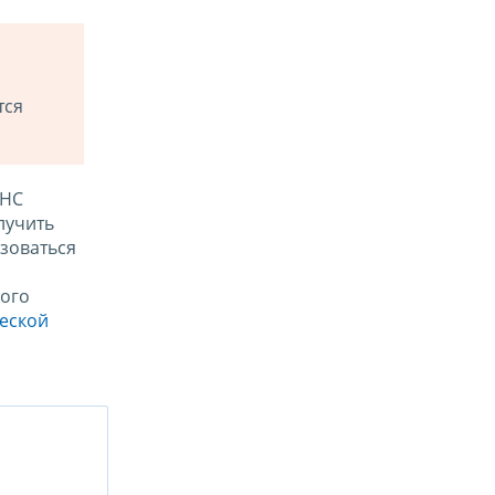
тся
ФНС
лучить
зоваться
ого
ческой