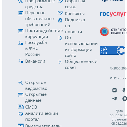
Программные
Обратная
средства
связь
Перечень
Контакты
обязательных
Подписка
требований
на
Противодействие
новости
коррупции
Об
Госслужба
использовании
в ФНС
информации
России
сайта
Вакансии
Общественный
совет
© 2005-202
ФНС Росси
Открытое
ведомство
Открытые
данные
СМЭВ
Дата
Аналитический
обновлени
портал
страницы
05.08.2026
Видеоматериалы