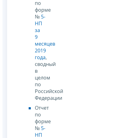
по
форме
№
5-
НП
за
9
месяцев
2019
года
,
сводный
в
целом
по
Российской
Федерации
Отчет
по
форме
№
5-
НП