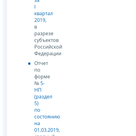
I
квартал
2019
,
в
разрезе
субъектов
Российской
Федерации
Отчет
по
форме
№
5-
НП
(раздел
5)
по
состоянию
на
01.03.2019
,