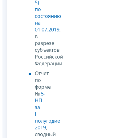
5)
по
состоянию
на
01.07.2019
,
в
разрезе
субъектов
Российской
Федерации
Отчет
по
форме
№
5-
НП
за
I
полугодие
2019
,
сводный