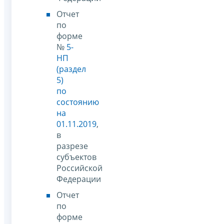
Отчет
по
форме
№
5-
НП
(раздел
5)
по
состоянию
на
01.11.2019
,
в
разрезе
субъектов
Российской
Федерации
Отчет
по
форме