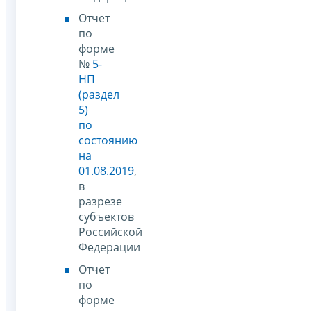
Отчет
по
форме
№
5-
НП
(раздел
5)
по
состоянию
на
01.08.2019
,
в
разрезе
субъектов
Российской
Федерации
Отчет
по
форме