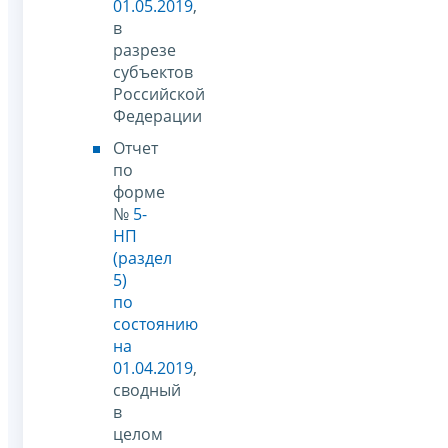
01.05.2019
,
в
разрезе
субъектов
Российской
Федерации
Отчет
по
форме
№
5-
НП
(раздел
5)
по
состоянию
на
01.04.2019
,
сводный
в
целом