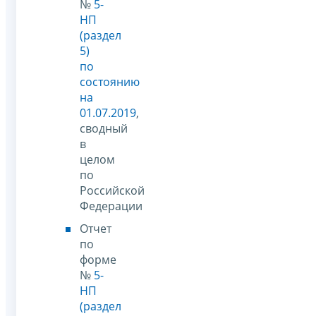
№
5-
НП
(раздел
5)
по
состоянию
на
01.07.2019
,
сводный
в
целом
по
Российской
Федерации
Отчет
по
форме
№
5-
НП
(раздел