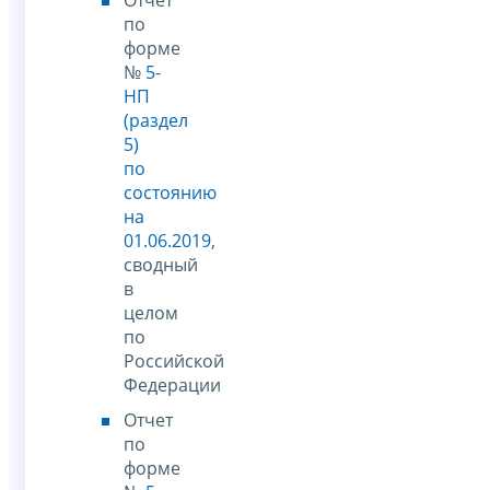
по
форме
№
5-
НП
(раздел
5)
по
состоянию
на
01.06.2019
,
сводный
в
целом
по
Российской
Федерации
Отчет
по
форме