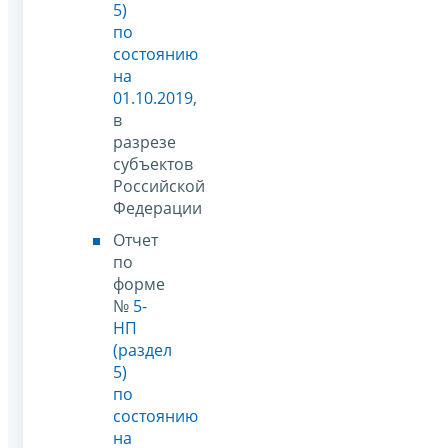
5)
по
состоянию
на
01.10.2019
,
в
разрезе
субъектов
Российской
Федерации
Отчет
по
форме
№
5-
НП
(раздел
5)
по
состоянию
на