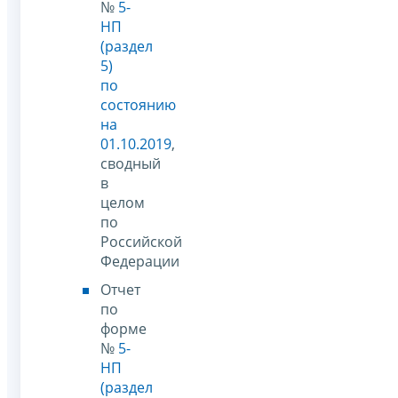
№
5-
НП
(раздел
5)
по
состоянию
на
01.10.2019
,
сводный
в
целом
по
Российской
Федерации
Отчет
по
форме
№
5-
НП
(раздел