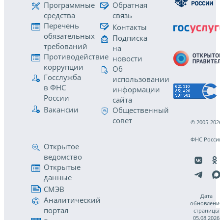
Программные
Обратная
средства
связь
Перечень
Контакты
обязательных
Подписка
требований
на
Противодействие
новости
коррупции
Об
Госслужба
использовании
в ФНС
информации
России
сайта
Вакансии
Общественный
совет
© 2005-202
ФНС Росси
Открытое
ведомство
Открытые
данные
СМЭВ
Дата
Аналитический
обновлени
портал
страницы
05.08.2026