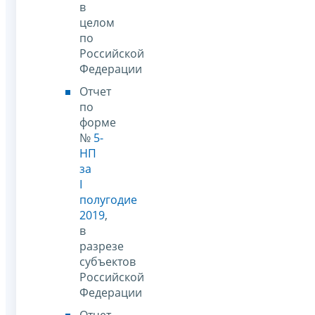
в
целом
по
Российской
Федерации
Отчет
по
форме
№
5-
НП
за
I
полугодие
2019
,
в
разрезе
субъектов
Российской
Федерации
Отчет