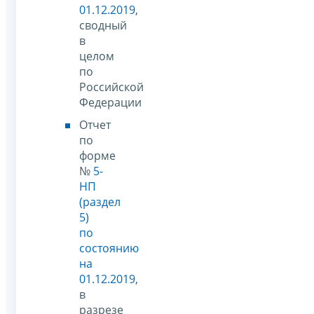
01.12.2019
,
сводный
в
целом
по
Российской
Федерации
Отчет
по
форме
№
5-
НП
(раздел
5)
по
состоянию
на
01.12.2019
,
в
разрезе