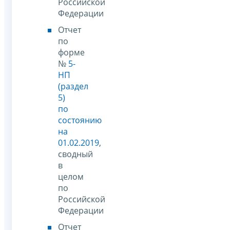
Российской
Федерации
Отчет
по
форме
№
5-
НП
(раздел
5)
по
состоянию
на
01.02.2019
,
сводный
в
целом
по
Российской
Федерации
Отчет