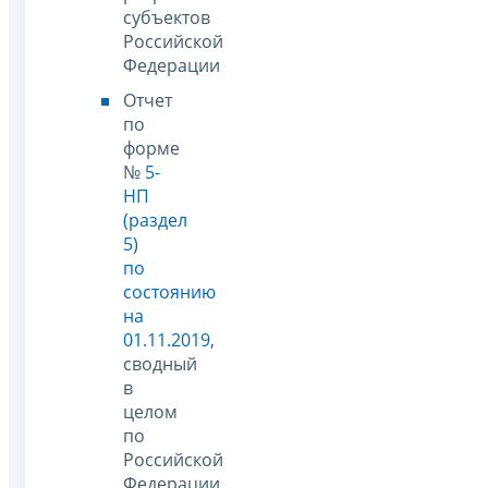
субъектов
Российской
Федерации
Отчет
по
форме
№
5-
НП
(раздел
5)
по
состоянию
на
01.11.2019
,
сводный
в
целом
по
Российской
Федерации