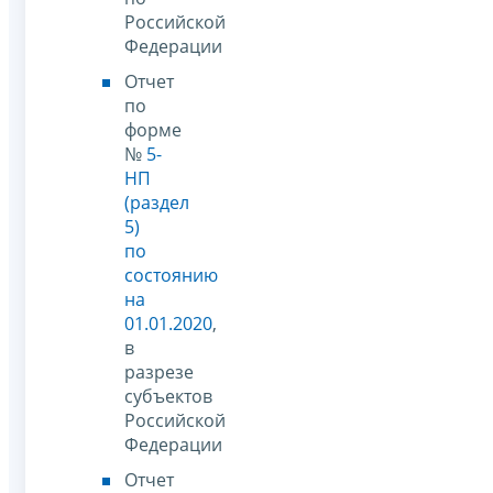
Российской
Федерации
Отчет
по
форме
№
5-
НП
(раздел
5)
по
состоянию
на
01.01.2020
,
в
разрезе
субъектов
Российской
Федерации
Отчет