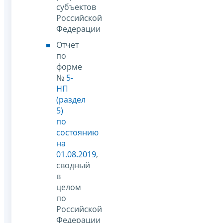
субъектов
Российской
Федерации
Отчет
по
форме
№
5-
НП
(раздел
5)
по
состоянию
на
01.08.2019
,
сводный
в
целом
по
Российской
Федерации