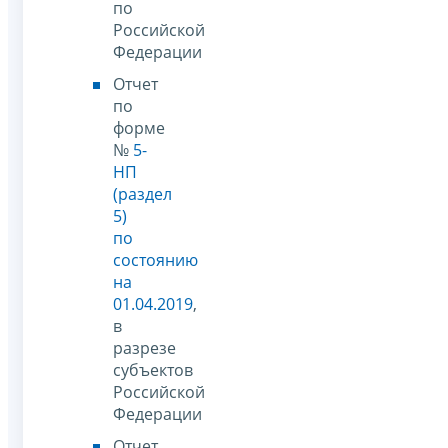
по
Российской
Федерации
Отчет
по
форме
№
5-
НП
(раздел
5)
по
состоянию
на
01.04.2019
,
в
разрезе
субъектов
Российской
Федерации
Отчет