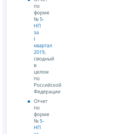
по
форме
№
5-
НП
за
I
квартал
2019
,
сводный
в
целом
по
Российской
Федерации
Отчет
по
форме
№
5-
НП
за