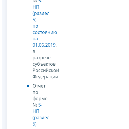
№
5-
НП
(раздел
5)
по
состоянию
на
01.06.2019
,
в
разрезе
субъектов
Российской
Федерации
Отчет
по
форме
№
5-
НП
(раздел
5)