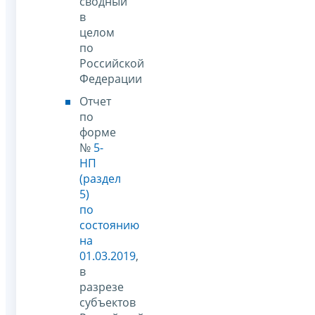
сводный
в
целом
по
Российской
Федерации
Отчет
по
форме
№
5-
НП
(раздел
5)
по
состоянию
на
01.03.2019
,
в
разрезе
субъектов