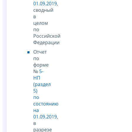
01.09.2019
,
сводный
в
целом
по
Российской
Федерации
Отчет
по
форме
№
5-
НП
(раздел
5)
по
состоянию
на
01.09.2019
,
в
разрезе