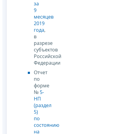
за
9
месяцев
2019
года
,
в
разрезе
субъектов
Российской
Федерации
Отчет
по
форме
№
5-
НП
(раздел
5)
по
состоянию
на