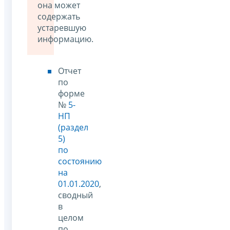
она может
содержать
устаревшую
информацию.
Отчет
по
форме
№
5-
НП
(раздел
5)
по
состоянию
на
01.01.2020
,
сводный
в
целом
по