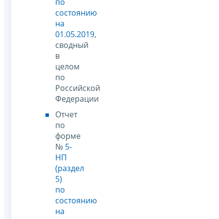
по
состоянию
на
01.05.2019
,
сводный
в
целом
по
Российской
Федерации
Отчет
по
форме
№
5-
НП
(раздел
5)
по
состоянию
на