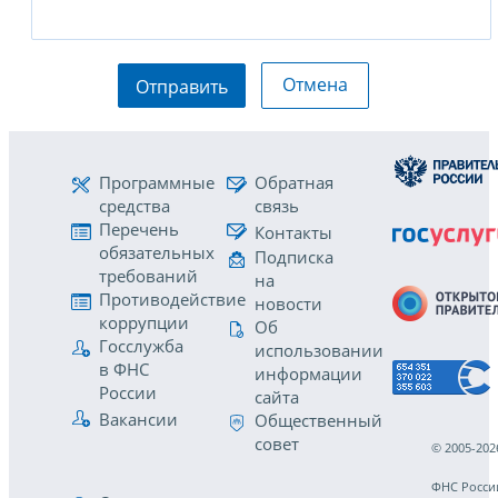
Отмена
Отправить
Программные
Обратная
средства
связь
Перечень
Контакты
обязательных
Подписка
требований
на
Противодействие
новости
коррупции
Об
Госслужба
использовании
в ФНС
информации
России
сайта
Вакансии
Общественный
совет
© 2005-202
ФНС Росси