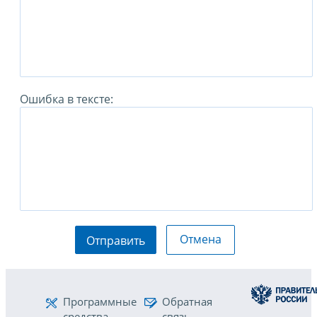
Ошибка в тексте:
Отмена
Отправить
Программные
Обратная
средства
связь