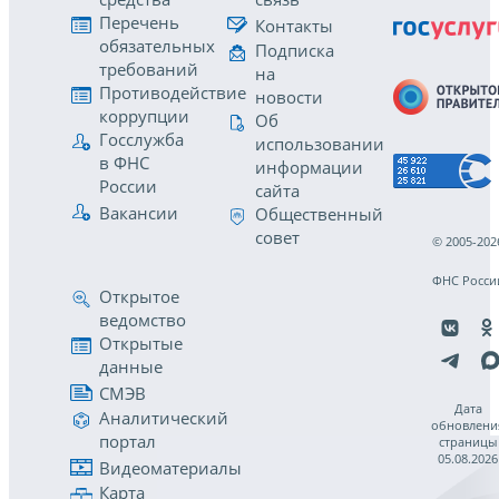
Перечень
Контакты
обязательных
Подписка
требований
на
Противодействие
новости
коррупции
Об
Госслужба
использовании
в ФНС
информации
России
сайта
Вакансии
Общественный
совет
© 2005-202
ФНС Росси
Открытое
ведомство
Открытые
данные
СМЭВ
Дата
Аналитический
обновлени
портал
страницы
05.08.2026
Видеоматериалы
Карта