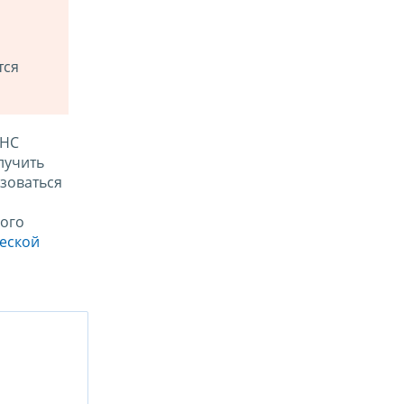
тся
ФНС
лучить
зоваться
ого
ческой