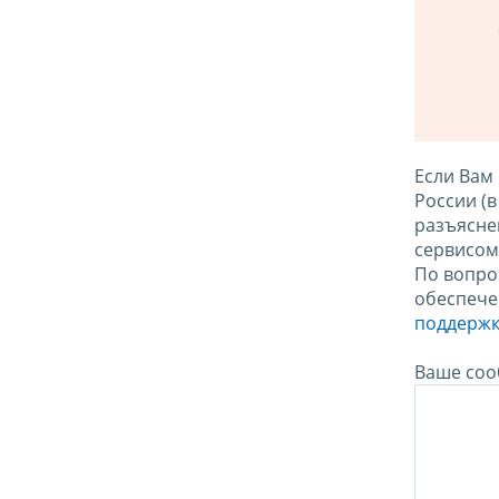
Если Вам
России (
разъясне
сервисо
По вопро
обеспече
поддержк
Ваше соо