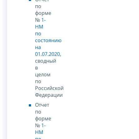
по
форме
№
1-
НМ
по
состоянию
на
01.07.2020
,
сводный
в
целом
по
Российской
Федерации
Отчет
по
форме
№
1-
НМ
по