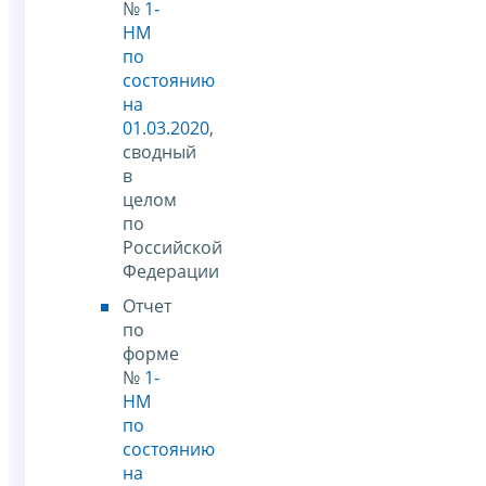
№
1-
НМ
по
состоянию
на
01.03.2020
,
сводный
в
целом
по
Российской
Федерации
Отчет
по
форме
№
1-
НМ
по
состоянию
на