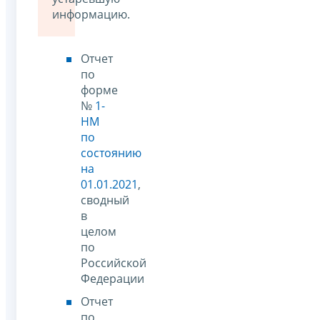
информацию.
Отчет
по
форме
№
1-
НМ
по
состоянию
на
01.01.2021
,
сводный
в
целом
по
Российской
Федерации
Отчет
по