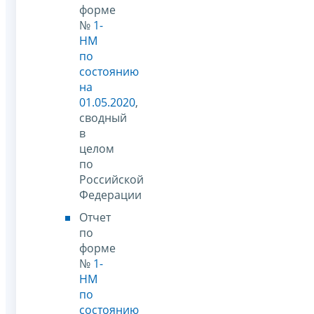
форме
№
1-
НМ
по
состоянию
на
01.05.2020
,
сводный
в
целом
по
Российской
Федерации
Отчет
по
форме
№
1-
НМ
по
состоянию