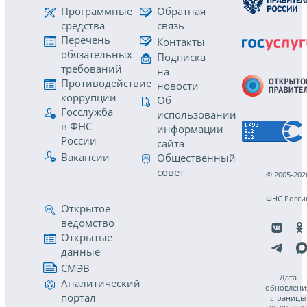
Программные
Обратная
средства
связь
Перечень
Контакты
обязательных
Подписка
требований
на
Противодействие
новости
коррупции
Об
Госслужба
использовании
в ФНС
информации
России
сайта
Вакансии
Общественный
совет
© 2005-202
ФНС Росси
Открытое
ведомство
Открытые
данные
СМЭВ
Дата
Аналитический
обновлени
портал
страницы