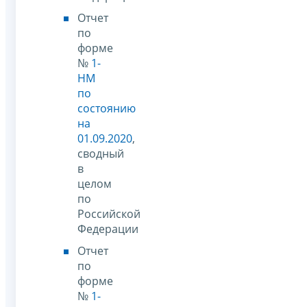
Отчет
по
форме
№
1-
НМ
по
состоянию
на
01.09.2020
,
сводный
в
целом
по
Российской
Федерации
Отчет
по
форме
№
1-