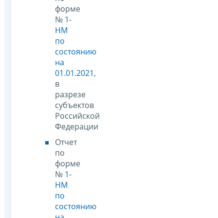
форме
№
1-
НМ
по
состоянию
на
01.01.2021
,
в
разрезе
субъектов
Российской
Федерации
Отчет
по
форме
№
1-
НМ
по
состоянию
на