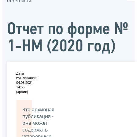
отчётности
Отчет по форме №
1-НМ (2020 год)
Дата
публикации:
04.08.2021
14:56
(архив)
Это архивная
публикация -
она может
содержать
устаревшую