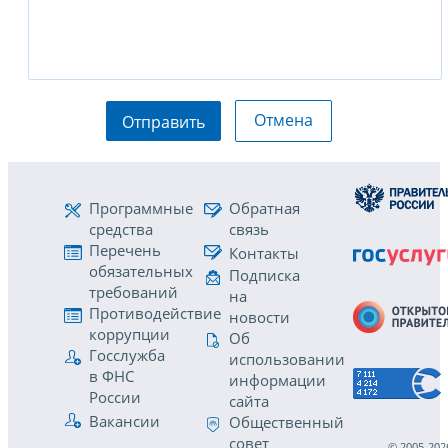
Отмена
Отправить
Программные
Обратная
средства
связь
Перечень
Контакты
обязательных
Подписка
требований
на
Противодействие
новости
коррупции
Об
Госслужба
использовании
в ФНС
информации
России
сайта
Вакансии
Общественный
совет
© 2005-202