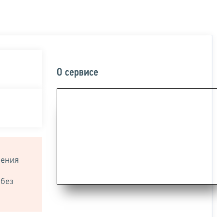
О сервисе
ления
 без