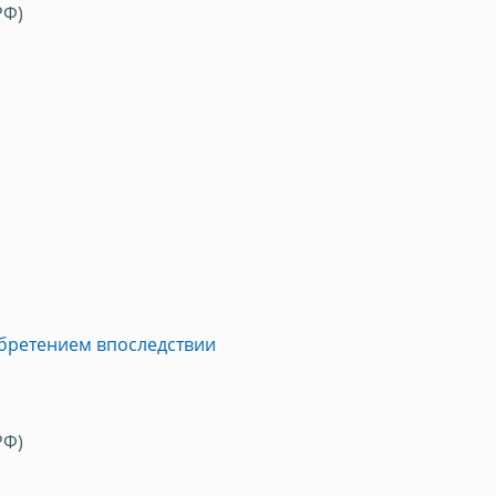
РФ)
обретением впоследствии
РФ)