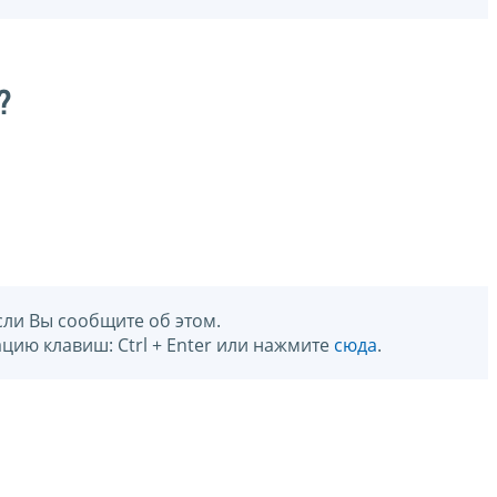
?
сли Вы сообщите об этом.
цию клавиш: Ctrl + Enter или нажмите
сюда
.