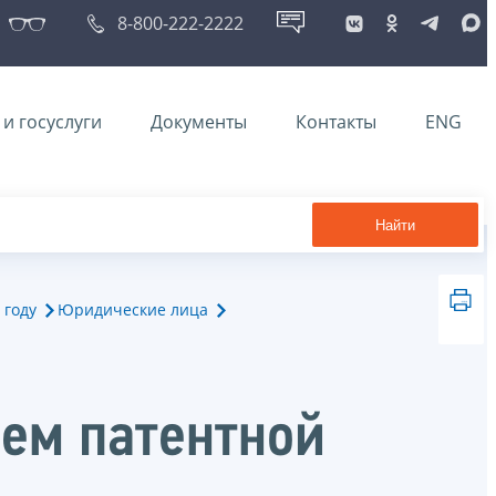
8-800-222-2222
и госуслуги
Документы
Контакты
ENG
Найти
 году
Юридические лица
ием патентной