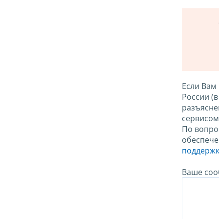
Если Вам
России (
разъясне
сервисо
По вопро
обеспече
поддержк
Ваше соо