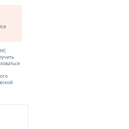
тся
ФНС
лучить
зоваться
ого
ческой