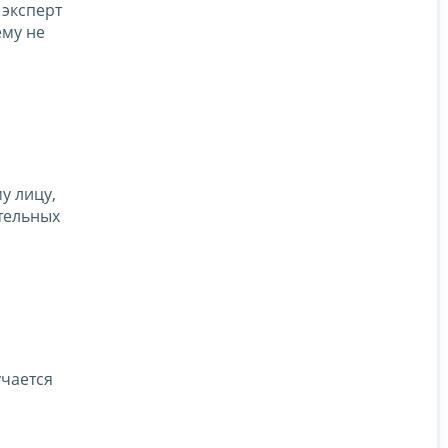
 эксперт
ему не
у лицу,
ительных
учается