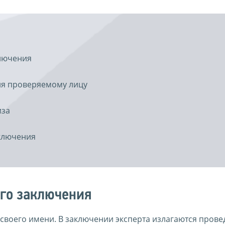
ключения
ия проверяемому лицу
иза
ключения
го заключения
 своего имени. В заключении эксперта излагаются пров