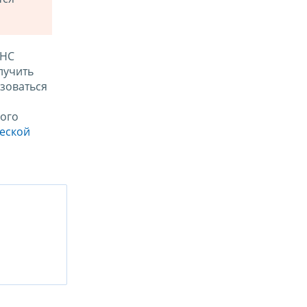
ФНС
лучить
зоваться
ого
ческой