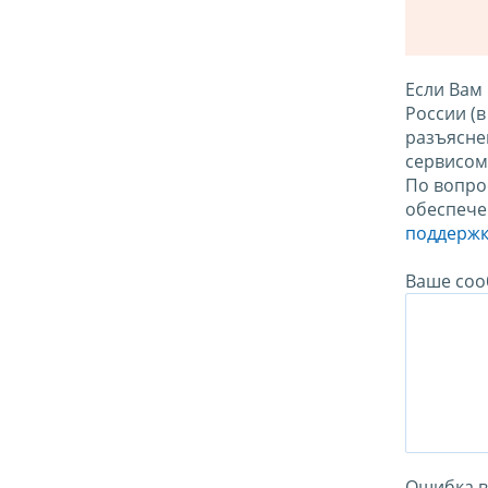
Если Вам
России (
разъясне
сервисо
По вопро
обеспече
поддержк
Ваше соо
Ошибка в 