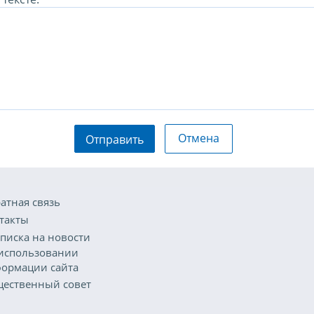
Отмена
Отправить
атная связь
такты
писка на новости
использовании
ормации сайта
ественный совет