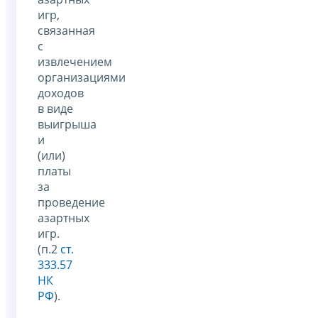
игр,
связанная
с
извлечением
организациями
доходов
в виде
выигрыша
и
(или)
платы
за
проведение
азартных
игр.
(п.2
ст.
333.57
НК
РФ
).