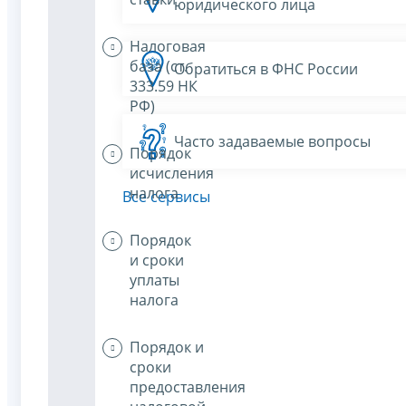
юридического лица
Налоговая
база (ст.
Обратиться в ФНС России
333.59 НК
РФ)
Часто задаваемые вопросы
Порядок
исчисления
налога
Все сервисы
Порядок
и сроки
уплаты
налога
Порядок и
сроки
предоставления