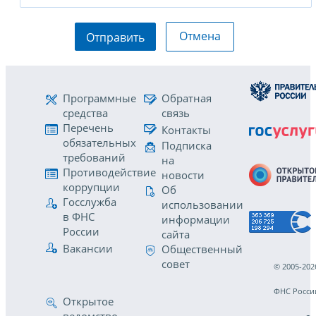
Отмена
Отправить
Программные
Обратная
средства
связь
Перечень
Контакты
обязательных
Подписка
требований
на
Противодействие
новости
коррупции
Об
Госслужба
использовании
в ФНС
информации
России
сайта
Вакансии
Общественный
совет
© 2005-202
ФНС Росси
Открытое