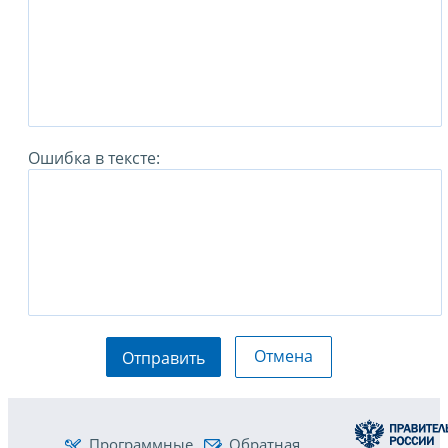
Ошибка в тексте:
Отмена
Отправить
Программные
Обратная