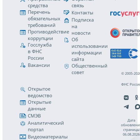
средства
связь
Перечень
Контакты
обязательных
Подписка
требований
на
Противодействие
новости
коррупции
Об
Госслужба
использовании
в ФНС
информации
России
сайта
Вакансии
Общественный
совет
© 2005-202
ФНС Росси
Открытое
ведомство
Открытые
данные
СМЭВ
Дата
Аналитический
обновлени
портал
страницы
06.08.2026
Видеоматериалы