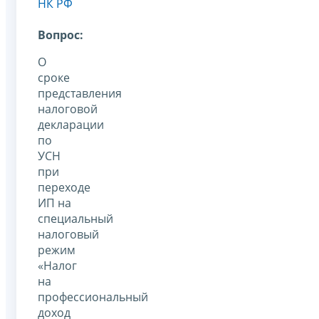
НК РФ
Вопрос:
О
сроке
представления
налоговой
декларации
по
УСН
при
переходе
ИП на
специальный
налоговый
режим
«Налог
на
профессиональный
доход