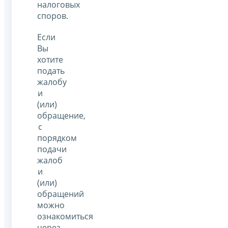
налоговых
споров.
Если
Вы
хотите
подать
жалобу
и
(или)
обращение,
с
порядком
подачи
жалоб
и
(или)
обращений
можно
ознакомиться
через