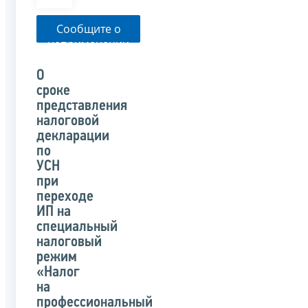
Сообщите о
неприменении
налоговым
органом
О
указанного
сроке
письма
представления
налоговой
декларации
по
УСН
при
переходе
ИП на
специальный
налоговый
режим
«Налог
на
профессиональный