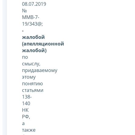
08.07.2019
№
ММВ-7-
19/343@;
-
жалобой
(апелляционной
жалобой)
по
смыслу,
придаваемому
этому
понятию
статьями
138-
140
НК
РФ,
а
также