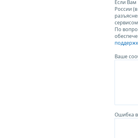
Если Вам
России (
разъясне
сервисо
По вопро
обеспече
поддержк
Ваше соо
Ошибка в 