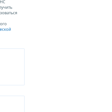
ФНС
лучить
зоваться
ого
ческой