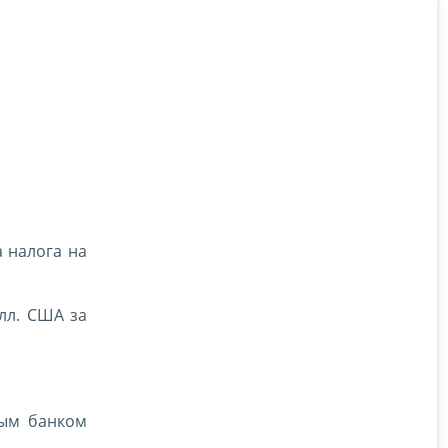
 налога на
лл. США за
ным банком