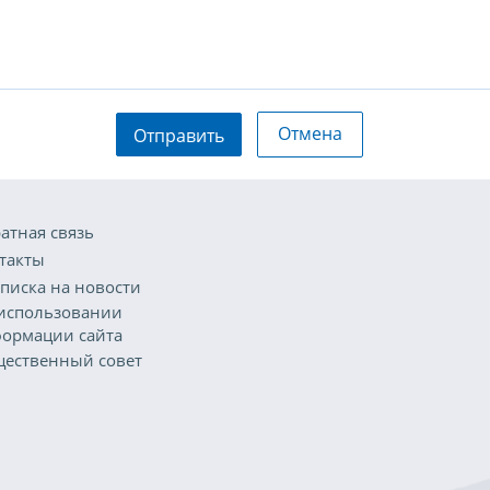
Отмена
Отправить
атная связь
такты
писка на новости
использовании
ормации сайта
ественный совет