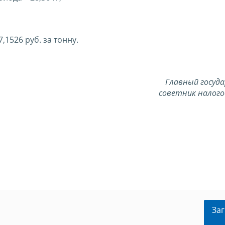
,1526 руб. за тонну.
Главный госуд
советник налого
Заг