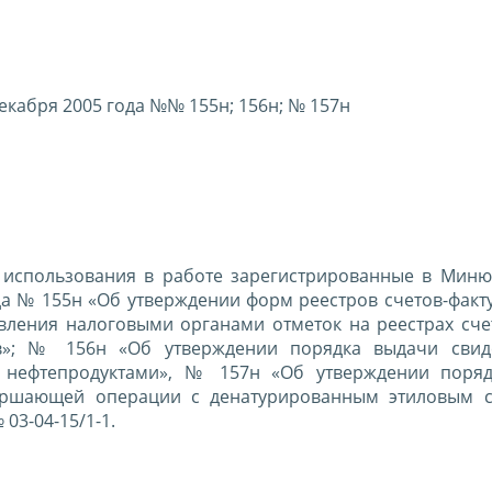
екабря 2005 года №№ 155н; 156н; № 157н
 использования в работе зарегистрированные в Миню
а № 155н «Об утверждении форм реестров счетов-факту
вления налоговыми органами отметок на реестрах счет
в»; № 156н «Об утверждении порядка выдачи свид
 нефтепродуктами», № 157н «Об утверждении поря
вершающей операции с денатурированным этиловым 
03-04-15/1-1.