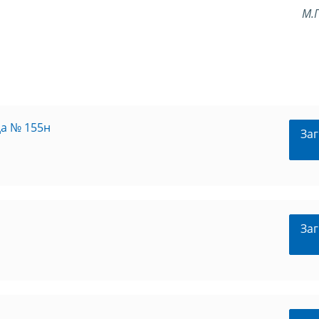
М.
да № 155н
Заг
Заг