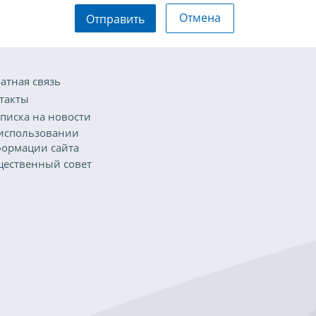
Отмена
Отправить
атная связь
такты
писка на новости
использовании
ормации сайта
ественный совет