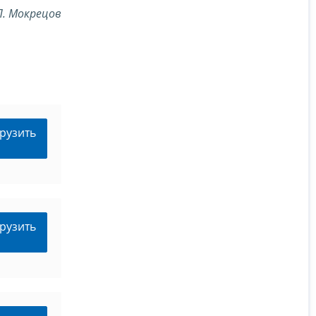
П. Мокрецов
рузить
рузить