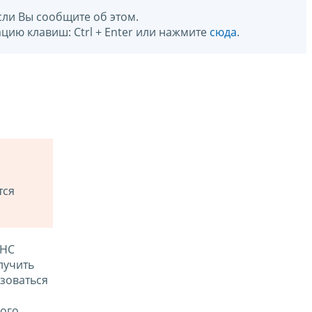
сли Вы сообщите об этом.
цию клавиш: Ctrl + Enter или нажмите
сюда
.
тся
ФНС
лучить
зоваться
ого