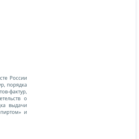
сте России
р, порядка
ов-фактур,
етельств о
дка выдачи
спиртом» и