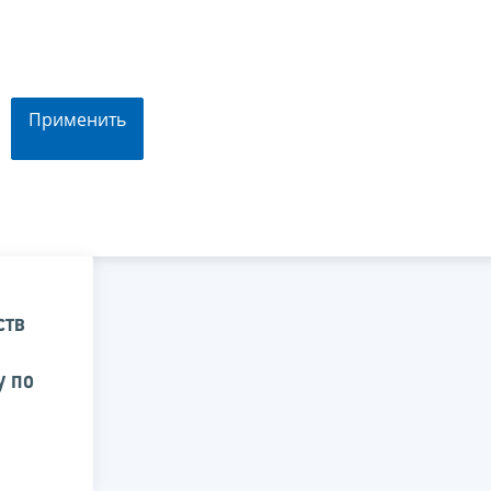
Применить
ств
у по