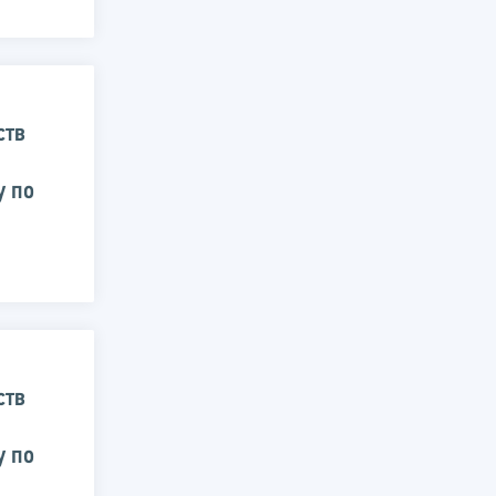
ств
у по
ств
у по