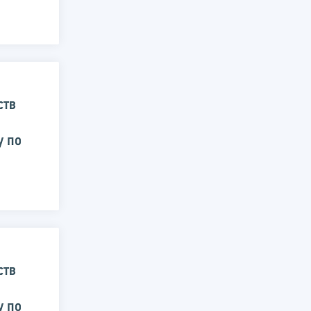
ств
у по
ств
у по