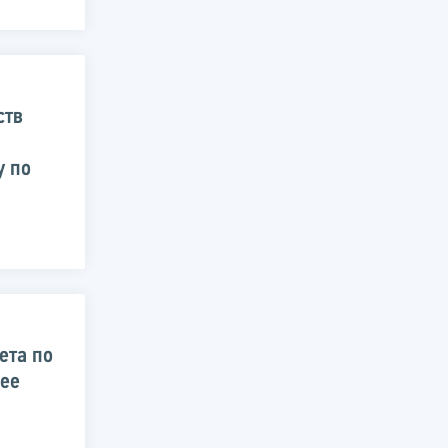
ств
у по
ета по
 ее