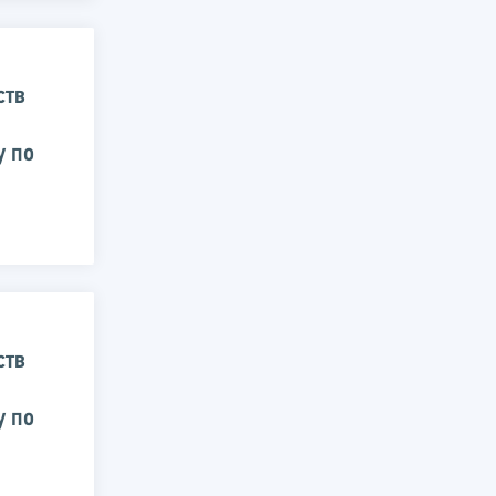
ств
у по
ств
у по