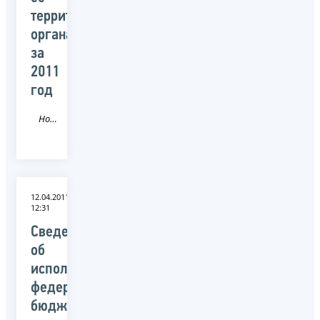
территориальными
органами
за
2011
год
Новость
12.04.2011
12:31
Сведения
об
исполнении
федерального
бюджета