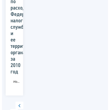
по
расходам
Федеральной
налоговой
службой
и
ее
территориальными
органами
за
2010
год
Новость