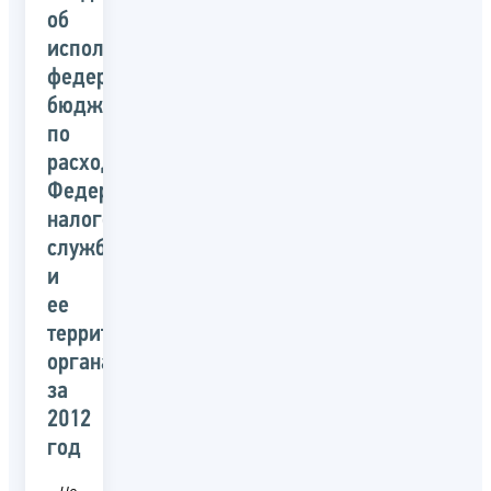
об
исполнении
федерального
бюджета
по
расходам
Федеральной
налоговой
службой
и
ее
территориальными
органами
за
2012
год